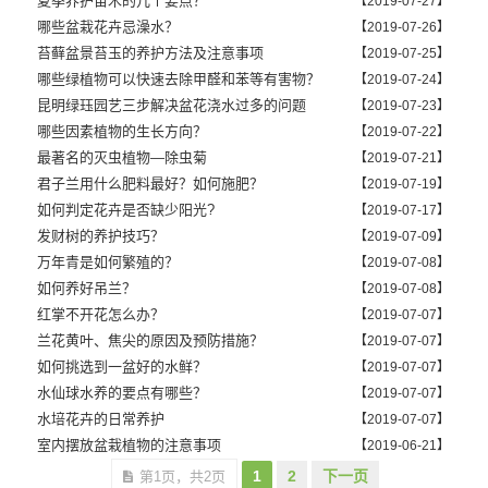
夏季养护苗木的几个要点？
【2019-07-27】
哪些盆栽花卉忌澡水？
【2019-07-26】
苔藓盆景苔玉的养护方法及注意事项
【2019-07-25】
哪些绿植物可以快速去除甲醛和苯等有害物？
【2019-07-24】
昆明绿珏园艺三步解决盆花浇水过多的问题
【2019-07-23】
哪些因素植物的生长方向？
【2019-07-22】
最著名的灭虫植物—除虫菊
【2019-07-21】
君子兰用什么肥料最好？如何施肥？
【2019-07-19】
如何判定花卉是否缺少阳光?
【2019-07-17】
发财树的养护技巧？
【2019-07-09】
万年青是如何繁殖的？
【2019-07-08】
如何养好吊兰？
【2019-07-08】
红掌不开花怎么办？
【2019-07-07】
兰花黄叶、焦尖的原因及预防措施？
【2019-07-07】
如何挑选到一盆好的水鲜？
【2019-07-07】
水仙球水养的要点有哪些？
【2019-07-07】
水培花卉的日常养护
【2019-07-07】
室内摆放盆栽植物的注意事项
【2019-06-21】
1
2
下一页
第1页，共2页