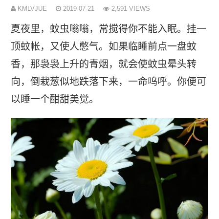
KMLVJUE
2019-07-21
2,591 VIEWS
夏夜里，蚊虫嗡嗡，常搅得你不能入眠。挂一
顶蚊帐，又使人憋气。如果临睡前点一盘蚊
香，那袅袅上升的青烟，就会使蚊虫晕头转
向，倒栽葱似地跌落下来，一命呜呼。你便可
以睡一个酣甜美觉。