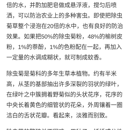
倍的水，并酌加肥皂做成悬浮液，搅匀后喷
洒，可以防治农业上的多种害虫。即使把除虫
菊草整个浸泡在20倍的水中，也有良好的防治
效果。如果把50%的除虫菊粉，48%的榆树皮
粉，1%的萘酚，1%的色粉配在一起，再加入
一定量的水调成糊状，就可制成蚊香。
除虫菊是菊科的多年生草本植物。约有半米
高，从茎的基部抽出许多深裂的羽状的绿叶，
在绿叶之中簇拥着野菊似的头状花序，花序的
中央长着黄色的细管状的花朵，外周镶着一圈
洁白的舌状花瓣。看起来，淡雅而别致。